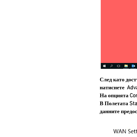
След като дос
натиснете Adva
На опцията Conn
В Полетата Sta
данните предо