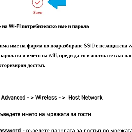
 на Wi-Fi потребителско име и парола
има име на фирма по подразбиране SSID с незащитена w
аролата и името на wifi, преди да го използвате във ва
оторизиран достъп.
а
Advanced - > Wireless - > Host Network
въведете името на мрежата за гости
assword
- въведете паролата за достъп до мрежат