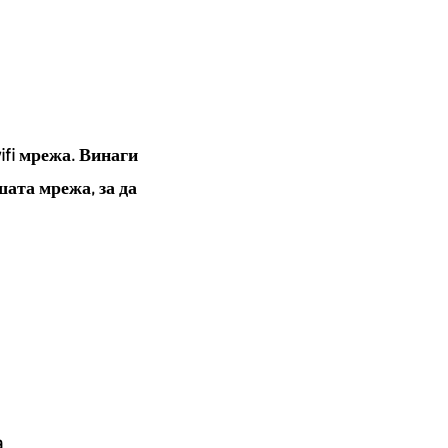
ifi мрежа. Винаги
шата мрежа, за да
а