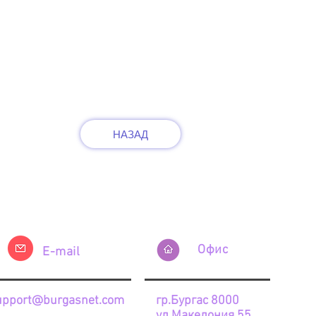
НАЗАД
Офис
E-mail
upport@burgasnet.com
гр.Бургас 8000
ул.Македония 55