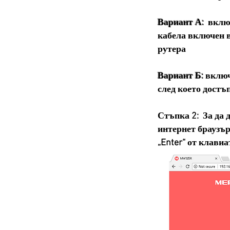
Вариант А:
включ
кабела включен 
рутера
Вариант Б:
включ
след което достъ
Стъпка 2: За да 
интернет браузър
„Enter“ от клави