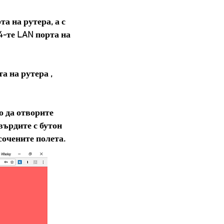
 на рутера, а с
-те LAN порта на
 на рутера ,
о да отворите
върдите с бутон
сочените полета.