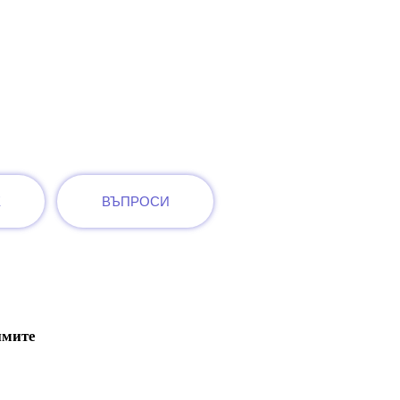
Е
ВЪПРОСИ
имите