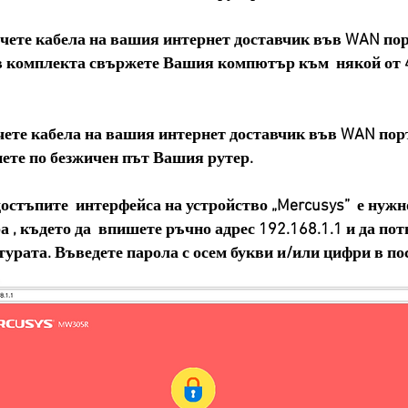
ете кабела на вашия интернет доставчик във WAN порта
в комплекта свържете Вашия компютър към някой от 4
ете кабела на вашия интернет доставчик във WAN порта
пете по безжичен път Вашия рутер.
достъпите интерфейса на устройство „Mercusys” е нужн
а , където да впишете ръчно адрес 192.168.1.1 и да пот
атурата. Въведете парола с осем букви и/или цифри в по