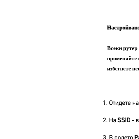
Настройване
Всеки рутер 
променяйте п
избегнете не
1. Отидете н
2. На
SSID
- 
3. В полето
P