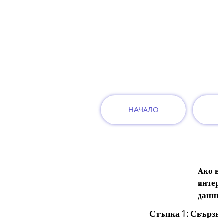
НАЧАЛО
Ако 
интер
данни
Стъпка 1: Свърз