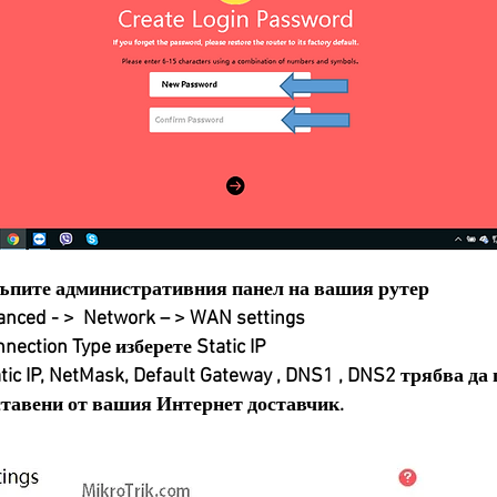
тъпите административния панел на вашия рутер
nced - > Network – > WAN settings
ection Type изберете Static IP
tic IP, NetMask, Default Gateway , DNS1 , DNS2 трябва д
ставени от вашия Интернет доставчик.